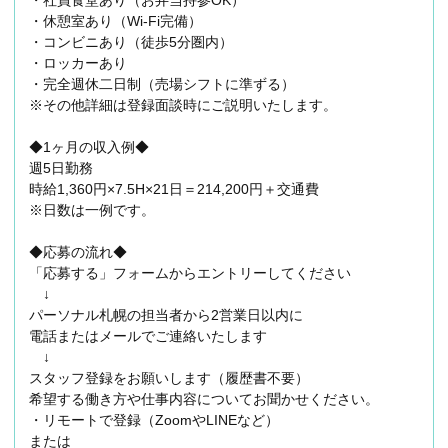
・社員食堂あり（お弁当持参OK）
・休憩室あり（Wi-Fi完備）
・コンビニあり（徒歩5分圏内）
・ロッカーあり
・完全週休二日制（売場シフトに準ずる）
※その他詳細は登録面談時にご説明いたします。
◆1ヶ月の収入例◆
週5日勤務
時給1,360円×7.5H×21日＝214,200円＋交通費
※日数は一例です。
◆応募の流れ◆
「応募する」フォームからエントリーしてください
↓
パーソナル札幌の担当者から2営業日以内に
電話またはメールでご連絡いたします
↓
スタッフ登録をお願いします（履歴書不要）
希望する働き方や仕事内容についてお聞かせください。
・リモートで登録（ZoomやLINEなど）
または