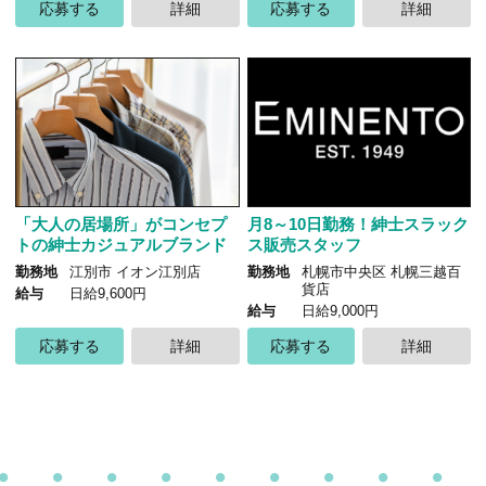
応募する
詳細
応募する
詳細
「大人の居場所」がコンセプ
月8～10日勤務！紳士スラック
トの紳士カジュアルブランド
ス販売スタッフ
勤務地
江別市 イオン江別店
勤務地
札幌市中央区 札幌三越百
貨店
給与
日給9,600円
給与
日給9,000円
応募する
詳細
応募する
詳細