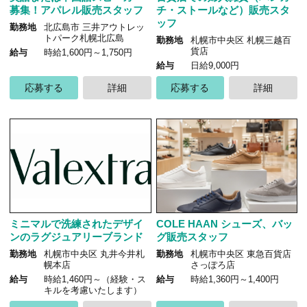
募集！アパレル販売スタッフ
チ・ストールなど）販売スタ
ッフ
勤務地
北広島市 三井アウトレッ
トパーク札幌北広島
勤務地
札幌市中央区 札幌三越百
貨店
給与
時給1,600円～1,750円
給与
日給9,000円
応募する
詳細
応募する
詳細
ミニマルで洗練されたデザイ
COLE HAAN シューズ、バッ
ンのラグジュアリーブランド
グ販売スタッフ
勤務地
札幌市中央区 丸井今井札
勤務地
札幌市中央区 東急百貨店
幌本店
さっぽろ店
給与
時給1,460円～（経験・ス
給与
時給1,360円～1,400円
キルを考慮いたします）