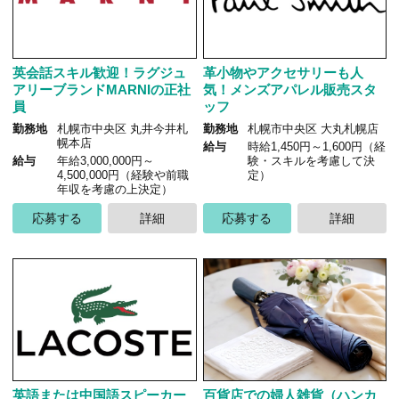
英会話スキル歓迎！ラグジュ
革小物やアクセサリーも人
アリーブランドMARNIの正社
気！メンズアパレル販売スタ
員
ッフ
勤務地
札幌市中央区 丸井今井札
勤務地
札幌市中央区 大丸札幌店
幌本店
給与
時給1,450円～1,600円（経
給与
年給3,000,000円～
験・スキルを考慮して決
4,500,000円（経験や前職
定）
年収を考慮の上決定）
応募する
詳細
応募する
詳細
英語または中国語スピーカー
百貨店での婦人雑貨（ハンカ