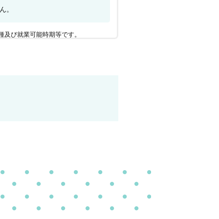
ん。
種及び就業可能時期等です。
上げられないという不利益が生じる場
ください。訂正・開示・抹消をご依頼
了承ください。