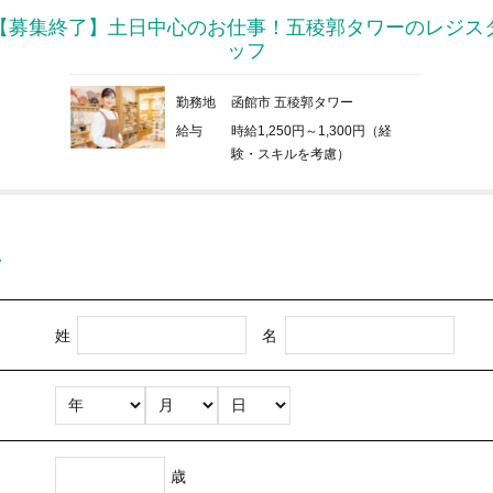
【募集終了】土日中心のお仕事！五稜郭タワーのレジス
ッフ
勤務地
函館市 五稜郭タワー
給与
時給1,250円～1,300円（経
験・スキルを考慮）
ム
姓
名
歳