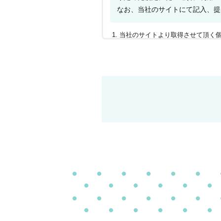
なお、当社のサイトにて記入、提
当社のサイトより取得させて頂く
個人情報は、登録の案内、仕事の
当社に対して個人情報を提供され
合があります。
お預かりした個人情報に関して、
頂いた場合には、ご本人であるこ
当社は取得した個人情報を法令等
当社のサイト仮登録にはSSL(Secu
上記事項に同意いただけなかった