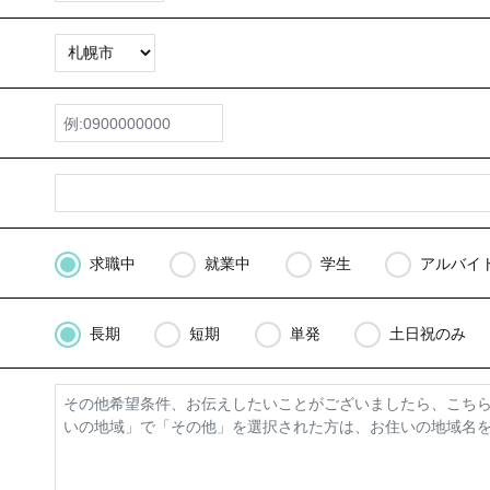
求職中
就業中
学生
アルバイ
長期
短期
単発
土日祝のみ