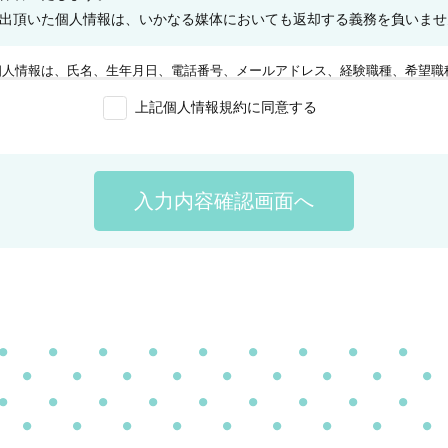
出頂いた個人情報は、いかなる媒体においても返却する義務を負いませ
個人情報は、氏名、生年月日、電話番号、メールアドレス、経験職種、希望職
紹介のために利用させて頂きます。
上記個人情報規約に同意する
ることは任意です。ご記入内容が正しくなかったときは、当社から連絡を差し
内容の訂正、開示の請求、抹消や開示の結果誤記入等があった場合は、ご連絡
入力内容確認画面へ
とを確認できた場合に限り、速やかに手続きを行います。
の理由がある場合を除き、ご本人の同意なく提供しません。
re Socket Layer)暗号化通信方式を採用し、個人情報の保護に努めています。
場合は、当該サービスをご提供できないことがございますので、あらかじめご