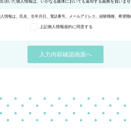
出頂いた個人情報は、いかなる媒体においても返却する義務を負いませ
個人情報は、氏名、生年月日、電話番号、メールアドレス、経験職種、希望職
紹介のために利用させて頂きます。
上記個人情報規約に同意する
ることは任意です。ご記入内容が正しくなかったときは、当社から連絡を差し
内容の訂正、開示の請求、抹消や開示の結果誤記入等があった場合は、ご連絡
入力内容確認画面へ
とを確認できた場合に限り、速やかに手続きを行います。
の理由がある場合を除き、ご本人の同意なく提供しません。
re Socket Layer)暗号化通信方式を採用し、個人情報の保護に努めています。
場合は、当該サービスをご提供できないことがございますので、あらかじめご