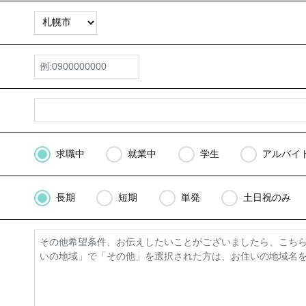
求職中
就業中
学生
アルバイ
長期
短期
単発
土日祝のみ