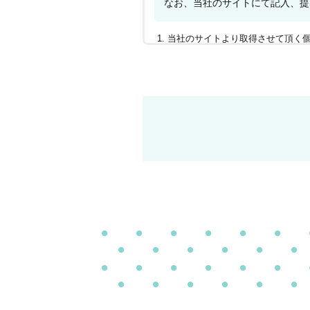
なお、当社のサイトにて記入、提
当社のサイトより取得させて頂く
個人情報は、登録の案内、仕事の
当社に対して個人情報を提供され
合があります。
お預かりした個人情報に関して、
頂いた場合には、ご本人であるこ
当社は取得した個人情報を法令等
当社のサイト仮登録にはSSL(Secu
上記事項に同意いただけなかった