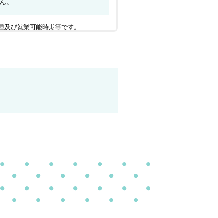
ん。
種及び就業可能時期等です。
上げられないという不利益が生じる場
ください。訂正・開示・抹消をご依頼
了承ください。