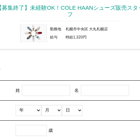
【募集終了】未経験OK！COLE HAANシューズ販売スタ
フ
勤務地
札幌市中央区 大丸札幌店
給与
時給1,320円
ム
姓
名
歳